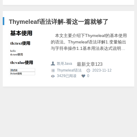
Thymeleaf语法详解-看这一篇就够了
本文主要介绍下Thymeleaf的基本使用
的语法。Thymeleaf语法详解1.变量输出
与字符串操作1.1基本用法表达式说明
th:text在页面中输出值th:value可以将一
个值放入到input标签的value中页面代
凯哥Java
最新文章123
码：<!DOCTYPE html>
Thymeleaf语法
2023-11-12
<html xmlns="http://www.w3.org/1999/xhtml
3429
已阅读
0