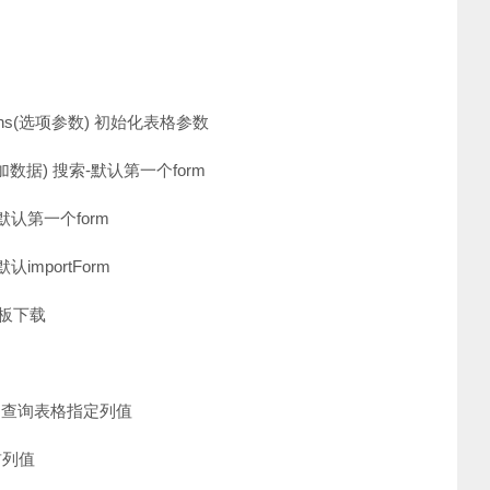
options(选项参数) 初始化表格参数
ID, 追加数据) 搜索-默认第一个form
 导出-默认第一个form
入-默认importForm
) 模板下载
查询列值) 查询表格指定列值
格首列值