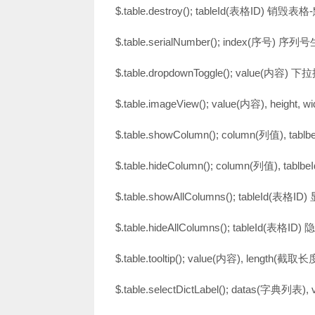
$.table.destroy(); tableId(表格ID) 销毁表格-
$.table.serialNumber(); index(序号) 序列
$.table.dropdownToggle(); value(内容)
$.table.imageView(); value(内容), heigh
$.table.showColumn(); column(列值), 
$.table.hideColumn(); column(列值), 
$.table.showAllColumns(); tableId(
$.table.hideAllColumns(); tableId(表
$.table.tooltip(); value(内容), len
$.table.selectDictLabel(); datas(字