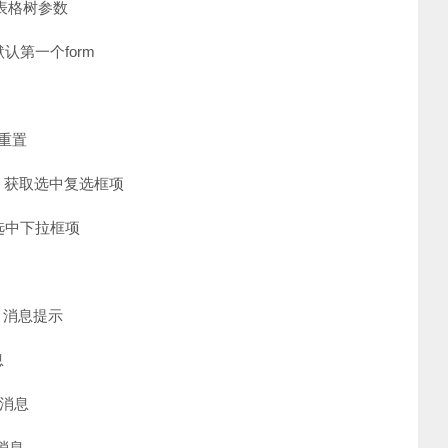
 初始化表格树参数
搜索-默认第一个form
表单重置
ame名称) 获取选中复选框项
) 获取选中下拉框项
类型) 消息提示
息
成功消息
警告消息