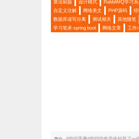
算法刷题
设计模式
RabbitMQ学习
自定义注解
网络美文
PHP源码
经
数据库读写分离
测试相关
其他随笔
学习笔录-spring boot
网络文章
工作
#前端手册#前端组件若依封装了一些常
简介