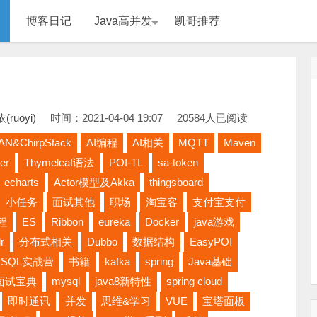
博客日记
Java高并发
凯哥推荐
(ruoyi)
时间：2021-04-04 19:07
20584人已阅读
AN&ChirpStack
AI编程
AI相关
MQTT
Maven
er
Thymeleaf语法
POI-TL
sa-token
echarts
Actor模型及Akka
thingsboard
小任务
面试其他
职场
淘宝客
支付宝支付
程
ES
Ribbon
eureka
Docker
java游戏
r
分布式相关
Dubbo
数据结构
EasyPOI
SQL实战营
书籍
kafka
spring
Java基础
面试宝典
mysql
java8新特性
spring cloud
即时通讯
并发
思维&学习
VUE
宝塔面板