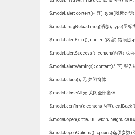
$.modal.alert content(内容), type(图标
$.modal.msgReload msg(消息), ty
$.modal.alertError(); content(内容) 错误提
$.modal.alertSuccess(); content(内容) 
$.modal.alertWarning(); content(内容) 
$.modal.close(); 无 关闭窗体
$.modal.closeAll 无 关闭全部窗体
$.modal.confirm(); content(内容), cal
$.modal.open(); title, url, width, hei
$.modal.openOptions(); options(