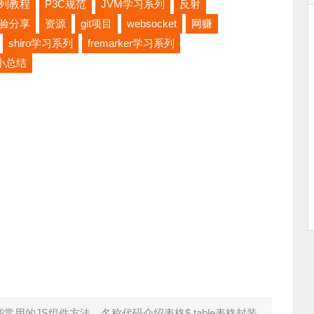
系列教程
P3C规范
JVM学习系列
反射
验分享
资源
git项目
websocket
网赚
shiro学习系列
fremarker学习系列
小总结
用的JS组件方法。名称代码介绍表格$.table表格封装