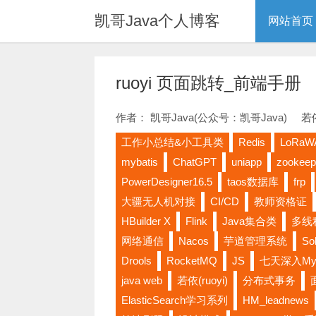
凯哥Java个人博客
网站首页
ruoyi 页面跳转_前端手册
作者： 凯哥Java(公众号：凯哥Java)
若依
工作小总结&小工具类
Redis
LoRaW
mybatis
ChatGPT
uniapp
zookeep
PowerDesigner16.5
taos数据库
frp
大疆无人机对接
CI/CD
教师资格证
HBuilder X
Flink
Java集合类
多线
网络通信
Nacos
芋道管理系统
Sol
Drools
RocketMQ
JS
七天深入My
java web
若依(ruoyi)
分布式事务
ElasticSearch学习系列
HM_leadnews