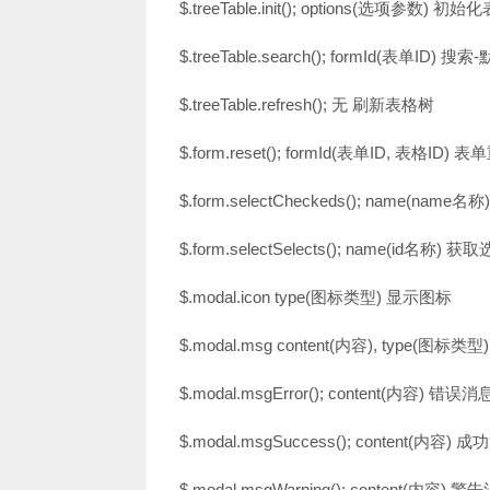
$.treeTable.init(); options(选项参数)
$.treeTable.search(); formId(表单ID) 
$.treeTable.refresh(); 无 刷新表格树
$.form.reset(); formId(表单ID, 表格ID) 
$.form.selectCheckeds(); name(n
$.form.selectSelects(); name(id名称
$.modal.icon type(图标类型) 显示图标
$.modal.msg content(内容), type(图标
$.modal.msgError(); content(内容) 错误消
$.modal.msgSuccess(); content(内容) 
$.modal.msgWarning(); content(内容) 