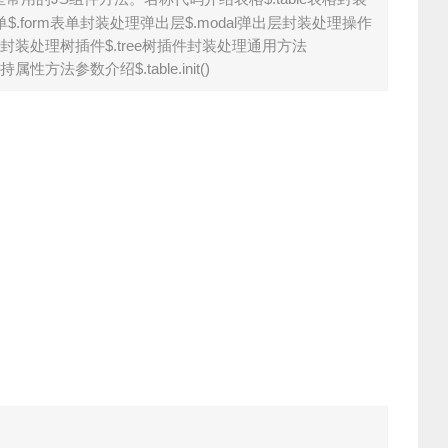
表单$.form表单封装处理弹出层$.modal弹出层封装处理操作
ate校验封装处理树插件$.tree树插件封装处理通用方法
方法参数介绍$.table.init()