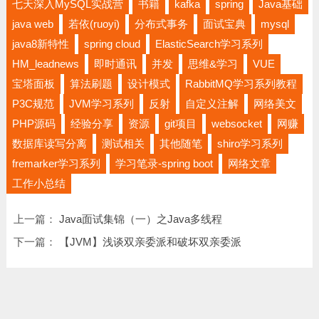
七天深入MySQL实战营
书籍
kafka
spring
Java基础
java web
若依(ruoyi)
分布式事务
面试宝典
mysql
java8新特性
spring cloud
ElasticSearch学习系列
HM_leadnews
即时通讯
并发
思维&学习
VUE
宝塔面板
算法刷题
设计模式
RabbitMQ学习系列教程
P3C规范
JVM学习系列
反射
自定义注解
网络美文
PHP源码
经验分享
资源
git项目
websocket
网赚
数据库读写分离
测试相关
其他随笔
shiro学习系列
fremarker学习系列
学习笔录-spring boot
网络文章
工作小总结
上一篇：
Java面试集锦（一）之Java多线程
下一篇：
【JVM】浅谈双亲委派和破坏双亲委派