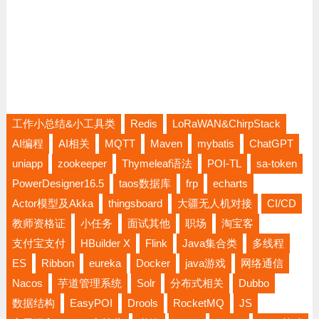
工作小总结&小工具类
Redis
LoRaWAN&ChirpStack
AI编程
AI相关
MQTT
Maven
mybatis
ChatGPT
uniapp
zookeeper
Thymeleaf语法
POI-TL
sa-token
PowerDesigner16.5
taos数据库
frp
echarts
Actor模型及Akka
thingsboard
大疆无人机对接
CI/CD
教师资格证
小任务
面试其他
职场
淘宝客
支付宝支付
HBuilder X
Flink
Java集合类
多线程
ES
Ribbon
eureka
Docker
java游戏
网络通信
Nacos
芋道管理系统
Solr
分布式相关
Dubbo
数据结构
EasyPOI
Drools
RocketMQ
JS