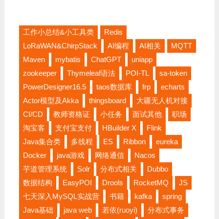
工作小总结&小工具类
Redis
LoRaWAN&ChirpStack
AI编程
AI相关
MQTT
Maven
mybatis
ChatGPT
uniapp
zookeeper
Thymeleaf语法
POI-TL
sa-token
PowerDesigner16.5
taos数据库
frp
echarts
Actor模型及Akka
thingsboard
大疆无人机对接
CI/CD
教师资格证
小任务
面试其他
职场
淘宝客
支付宝支付
HBuilder X
Flink
Java集合类
多线程
ES
Ribbon
eureka
Docker
java游戏
网络通信
Nacos
芋道管理系统
Solr
分布式相关
Dubbo
数据结构
EasyPOI
Drools
RocketMQ
JS
七天深入MySQL实战营
书籍
kafka
spring
Java基础
java web
若依(ruoyi)
分布式事务