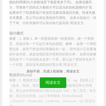
能的利用缓存(大多数场景下都是查多于写)。 如果流量巨
大，导致各个层的压力都很大可以适当的加机器横向扩容。
如果加不了机器那就只有放弃流量直接返回失败。快速失败
非常重要，至少可以保证系统的可用性。 业务分批执行：对
阅读全文
于下单、付款等操作可以异步执行提高吞
设计模式
摘要：1. 原则 1. 单一职责原则单一职责原则，就一个类而
言，应该仅有一个引起它变化的原因。解释： 如果一个类职
责过多，就等于把这些职责耦合在一起； 软件设计正在要做
的许多内容，就是发现职责并把那些职责分离； 如果你能够
想到多于一个的动机去改变一个类，那么这个类就具有多于
阅读全文
一个职责，就应该考虑类的职责分离
原创不易，完成人机校验，阅读全文
数据库(Mysql)
摘要：1. 数据库范式 第一范式：列不可分，eg:【联系人】
阅读全文
（姓名，性别，电话），一个联系人有家庭电话和公司电
话，那么这种表结构设计就没有达到 1NF；第二范式：有主
键，保证完全依赖。eg:订单明细表【OrderDetail】
阅读全
（OrderID，ProductID，UnitPrice，Discount，Qu