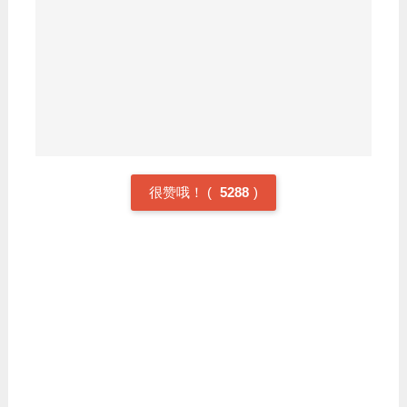
新状态开始了它的生命周期。它保持这个状态直到程序 start
这个线程。 运行状态:当一个新状态的线程被 start 以后，线
程就变成可运行状态，一个线程在此状态下被认为是开始执
行其任务 就绪状态:当一个线程等待另外一个线程执行一个
阅读全文
任务
很赞哦！
(
5288
)