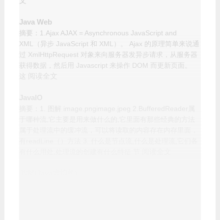
文
Java Web
摘要：1.Ajax AJAX = Asynchronous JavaScript and
XML（异步 JavaScript 和 XML）。 Ajax 的原理简单来说通
过 XmlHttpRequest 对象来向服务器发异步请求，从服务器
获得数据，然后用 Javascript 来操作 DOM 而更新页面。
阅读全文
这
JavaIO
摘要：1. 图解 image.pngimage.jpeg 2.BufferedReader属
于哪种流,它主要是用来做什么的,它里面有那些经典的方法
属于处理流中的缓冲流，可以将读取的内容存在内存里面，
有readLine（）方法 3. 什么是节点流,什么是处理流,它们各
阅读全文
有什么用处,处理流的创建有什么特征 节
JVM(Java虚拟机)
摘要：1. 垃圾回收机制 Stop the World： JVM由于要执行
GC而停止了应用程序的执行称之为Stop the World，该情形
会在任何一种GC算法中发生。当Stop the world发生时，除
了GC所需的线程以外，所有线程都处于等待状态直到GC任