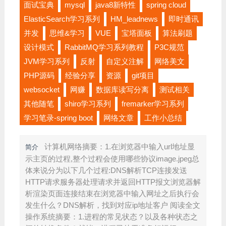
面试宝典
mysql
java8新特性
spring cloud
ElasticSearch学习系列
HM_leadnews
即时通讯
并发
思维&学习
VUE
宝塔面板
算法刷题
设计模式
RabbitMQ学习系列教程
P3C规范
JVM学习系列
反射
自定义注解
网络美文
PHP源码
经验分享
资源
git项目
websocket
网赚
数据库读写分离
测试相关
其他随笔
shiro学习系列
fremarker学习系列
学习笔录-spring boot
网络文章
工作小总结
计算机网络摘要：1.在浏览器中输入url地址显
简介
示主页的过程,整个过程会使用哪些协议image.jpeg总
体来说分为以下几个过程:DNS解析TCP连接发送
HTTP请求服务器处理请求并返回HTTP报文浏览器解
析渲染页面连接结束在浏览器中输入网址之后执行会
发生什么？DNS解析，找到对应ip地址客户 阅读全文
操作系统摘要：1.进程的常见状态？以及各种状态之