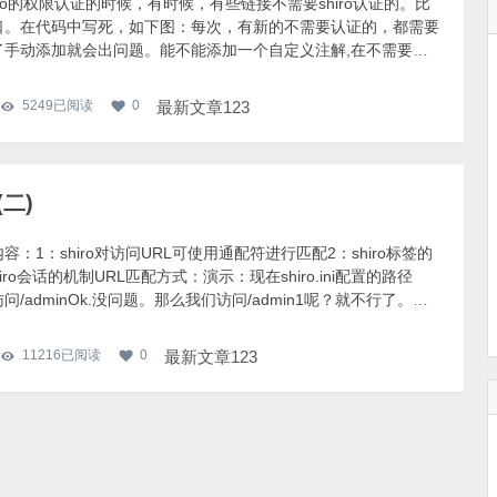
iro的权限认证的时候，有时候，有些链接不需要shiro认证的。比
口。在代码中写死，如下图：每次，有新的不需要认证的，都需要
了手动添加就会出问题。能不能添加一个自定义注解,在不需要
认证的方法或者类上直接加自定义注解来处理？答案：可以。以下为
：①：添加自定义注解
5249
已阅读
0
最新文章123
va.lang.annotation.ElementType;imp
二)
容：1：shiro对访问URL可使用通配符进行匹配2：shiro标签的
iro会话的机制URL匹配方式：演示：现在shiro.ini配置的路径
问/adminOk.没问题。那么我们访问/admin1呢？就不行了。修
.ini配置文件。重启后，再次访问/admin1就拦截登录页面。Shiro标
示：在使用shiro标签的时候，需要在对应页面引入支持shi
11216
已阅读
0
最新文章123