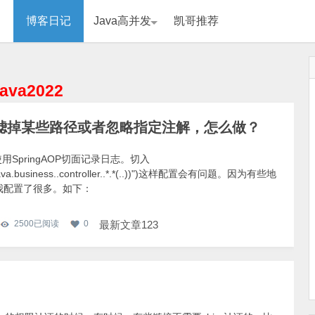
博客日记
Java高并发
凯哥推荐
java2022
要过滤掉某些路径或者忽略指定注解，怎么做？
用SpringAOP切面记录日志。切入
gejava.business..controller..*.*(..))")这样配置会有问题。因为有些地
g中，我配置了很多。如下：
2500
已阅读
0
最新文章123
l