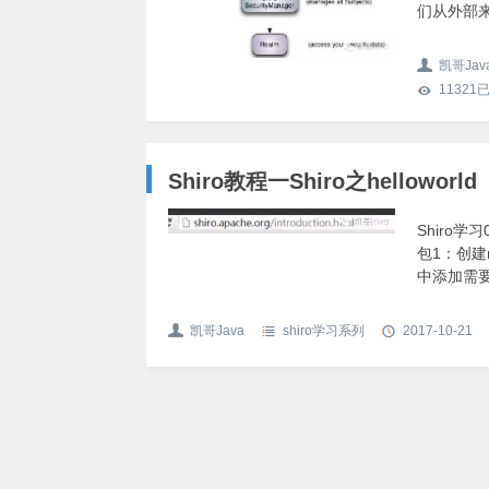
们从外部来
作。如下图
Shiro的
凯哥Jav
11321
Shiro教程一Shiro之helloworld
Shiro学习
包1：创建
中添加需要的j
要的jar2
添加：3:创建
凯哥Java
shiro学习系列
2017-10-21