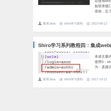
在使用sh
如登录接
添加，忘
shiro
解决步骤
凯哥Java
shiro学习系列
2023-06-12
import ja
Shiro学习系列教程四：集成web(
本讲主要内
使用3：sh
为：直接访
改shiro
签的使用演
凯哥Java
shiro学习系列
2017-10-21