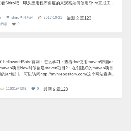
看Shiro吧，即从应用程序角度的来观察如何使用Shiro完成工
： 可以看到：应用代码直接交互的对象是Subject，也就是说
对外API核心就
a
shiro学习系列
2017-10-21
最新文章123
已阅读
0
01helloworldShiro官网：怎么学习：查看doc使用maven管理jar
maven项目New时候创建maven项目2：在创建好的maven项目
ar包2.1：可以访问http://mvnrepository.com/这个网站查询想
.2添加shiro核心jar包注意：在pom.xml文件中添加依赖的时候先要
shiro.ini配
11031
已阅读
0
最新文章123