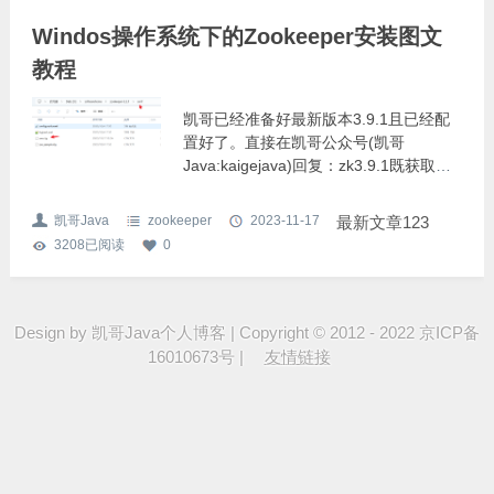
Windos操作系统下的Zookeeper安装图文
教程
凯哥已经准备好最新版本3.9.1且已经配
置好了。直接在凯哥公众号(凯哥
Java:kaigejava)回复：zk3.9.1既获取到
配置好的。获取到凯哥准备的安装后，只
需要修改一下配置。将解压包解压后，找
凯哥Java
zookeeper
2023-11-17
最新文章123
到conf文件，里面有个zoo.cfg配置文
3208
已阅读
0
件。如下图：打开zoo.cfg配置文件后，
找到13、14这两行。将dataDir和
dataLogDir的路径修改成自己的就可以
了。如下图：如果不想配置环境变
Design by
凯哥Java个人博客
|
Copyright © 2012 - 2022 京ICP备
16010673号
|
友情链接