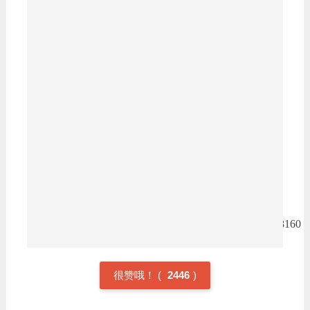
在普通的认真学习而已。突然有一天，他们会发现你
的思考能力变得超强，忍不住感叹“你真是个天
才”“你真是天生聪明”。
而你却轻轻一笑，深藏功与名。
最后补充一句，大部分人，可能还是微量力竭比较合
适一些(包括我自己的学习策略夏令营中，给学生的
课程也是微量力竭程度的训练)。进度虽然慢一点，
难度却也第一点。彻底的力竭式训练，很多人可能是
坚持不下去的，我自己也只是阶段性用用。
可是不试一下，又怎么知道你是不是 the one 呢？
本文来源：
https://www.zhihu.com/question/25401103/answer/184678160
很赞哦！
(
2446
)