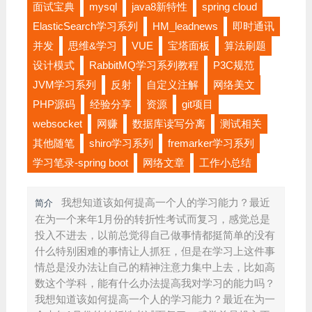
面试宝典
mysql
java8新特性
spring cloud
ElasticSearch学习系列
HM_leadnews
即时通讯
并发
思维&学习
VUE
宝塔面板
算法刷题
设计模式
RabbitMQ学习系列教程
P3C规范
JVM学习系列
反射
自定义注解
网络美文
PHP源码
经验分享
资源
git项目
websocket
网赚
数据库读写分离
测试相关
其他随笔
shiro学习系列
fremarker学习系列
学习笔录-spring boot
网络文章
工作小总结
我想知道该如何提高一个人的学习能力？最近
简介
在为一个来年1月份的转折性考试而复习，感觉总是
投入不进去，以前总觉得自己做事情都挺简单的没有
什么特别困难的事情让人抓狂，但是在学习上这件事
情总是没办法让自己的精神注意力集中上去，比如高
数这个学科，能有什么办法提高我对学习的能力吗？
我想知道该如何提高一个人的学习能力？最近在为一