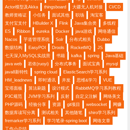
Actor模型及Akka
thingsboard
大疆无人机对接
CI/CD
教师资格证
小任务
面试其他
职场
淘宝客
支付宝支付
HBuilder X
Flink
Java集合类
多线程
ES
Ribbon
eureka
Docker
java游戏
网络通信
Nacos
芋道管理系统
Solr
分布式相关
Dubbo
数据结构
EasyPOI
Drools
RocketMQ
JS
七天深入MySQL实战营
书籍
kafka
spring
Java基础
java web
若依(ruoyi)
分布式事务
面试宝典
mysql
java8新特性
spring cloud
ElasticSearch学习系列
HM_leadnews
即时通讯
并发
思维&学习
VUE
宝塔面板
算法刷题
设计模式
RabbitMQ学习系列教程
P3C规范
JVM学习系列
反射
自定义注解
网络美文
PHP源码
经验分享
资源
git项目
websocket
网赚
数据库读写分离
测试相关
其他随笔
shiro学习系列
fremarker学习系列
学习笔录-spring boot
网络文章
工作小总结