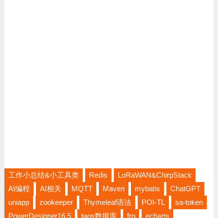
工作小总结&小工具类
Redis
LoRaWAN&ChirpStack
AI编程
AI相关
MQTT
Maven
mybatis
ChatGPT
uniapp
zookeeper
Thymeleaf语法
POI-TL
sa-token
PowerDesigner16.5
taos数据库
frp
echarts