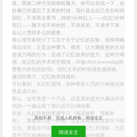
低，而第二种方法就很耗脑力。你可以尝试一下，在
好像已经遗忘了文章的时候，强行逼迫自己去长时间
回忆，不准再去看书，持续5分钟以上——仅仅5分钟
而已——脑子在不停的想，不准发呆、不准停下来，
会让人觉得多么的疲惫。
有心理学家统计了几百个关于记忆的实验，最终明确
得出结论，正是这种费力、痛苦、让大脑疲惫的主动
造成力竭的行为，造成了记忆效果的提升。这种力竭
感，在记忆的学术研究领域，叫做effort processing(耗
费努力的信息处理)。回忆文章的时候感觉越困难、
越消耗脑力，记忆效果就越好。
可以看到，在记忆领域，这种赛亚人式的力竭做法依
然是成立的。
那么，这究竟是一个巧合，还是真的是对大脑运作方
式的一个确认呢？我们还可以继续看。
比如，比起简单的普通学习（阅读材料、理解材
原创不易，完成人机校验，阅读全文
料），费曼技巧是一种被广泛证实有效的深度学习的
方法。费曼技巧能够同时促进人的记忆和理解，尤其
阅读全文
是对于比较难的内容的理解，有很好的效果。