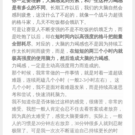
你一定要理解，大脑感觉到劳累，和产生这种力竭感
是有多么的不同
。长期工作以后，我们的大脑自然会
感到疲惫，这没什么了不起的，就像一个战斗力超强
的格斗家，几天不吃饭都会饿趴下。
可是让赛亚人不断变强的不是不吃饭的饥饿乏力，而
是吃饱了以后，却在
短时间内以高强度的格斗把能量
全部耗尽
。对应的，大脑的力竭感也不是因为持续工
作太长时间而疲劳，而是，
在短短的两三个小时内就
极高强度的使用脑力，然后造成大脑的力竭感
。
力竭感，一定是主动高强度用力而造成的。
那个时候，我常常做的一件事情，就是对着一道超级
难题，连续死磕几个小时（一般2-3小时左右）。这
几个小时，我不是面对着难题发呆，而是持续高速思
考和尝试，快速消耗脑力。
我不知道你是否体验过这样的感觉，很痛苦，非常的
难受。我想一般人肯定会忍不住去看答案或者放弃，
因为真的太难受了，感觉大脑要爆炸。实际上，一般
人的习惯是20分钟左右放弃，30分钟很多人就到忍耐
极限了。可是我一次次不断逼迫自己持续更长的时