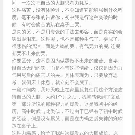
间，一次次把自己的大脑思考力耗尽。
这种痛苦，没有体验过，不会知道它能够强到什么程
度。毫不夸张的告诉你，初中我进行这种突破的时
候，有时会痛苦的趴在桌子上哭。
是真的哭，不是用夸张的手法去形容，而是真实的会
哭出眼泪来。这种哭，也不是那种生气了、委屈了、
很悲伤的流泪，而是力竭的哭，有气无力的哭, 连哭
都哭不出来的哭。
你要区分，这不是因为做题做不出来的痛苦、自卑、
恨自己无能的哭，而是不带这些情绪，仅仅是因为力
气用尽后的痛苦式的哭。具体表现为，只要放弃思
考，躺倒床上休息，就立刻不会哭了。
一段时间内，我每天晚上在家里反复使用这个方法虐
待自己的大脑。大约1个月之后，我就感觉到了文章
第一部分所说的那种智力的爆发。这是我初中的经
历。高中时候与此类似，不过由于已经有了初中时候
的经验，倒是没有累哭，而是在力竭之后失神的瘫软
趴在桌子上。
这种力竭感，给予了我两次爆发式的大脑成长。原