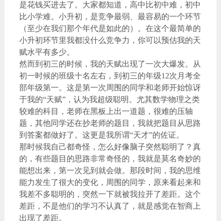
是花钱买进去了。大家都知道，高中比初中难，初中
比小学难。小升初，是竞争最弱、最容易的一个环节
（至少在我们那个年代是如此的）。在这个最简单的
小升初环节里我都没什么竞争力，你可以预估我的天
赋水平有多少。
然而到初三的时候，我的天赋出现了一次大爆发。从
初一时候的班级十名左右，到初三的年级12次月考全
部年级第一。这是第一次周围的同学和老师开始惊讶
于我的“天赋”，认为我超级聪明。尤其数学物理之类
较难的科目，老师在黑板上出一道题，很难的压轴
题，其他同学还在抄老师的题目，我就把题目从思路
到答案都做好了。这更是我所谓“天才”的佐证。
那时候我自己都奇怪，怎么好像脑子突然聪明了？真
的，有些题目的思路非常奇怪的，我就是莫名奇妙的
能想出来，第一次见到就会做。那段时间，我的思维
能力发生了很大的变化，周围的同学，原来看起来和
我差不多聪明的，突然一下就被我拉开了差距。这个
差距，不是他们的学习不认真了，就是感觉在智商上
出现了差距。