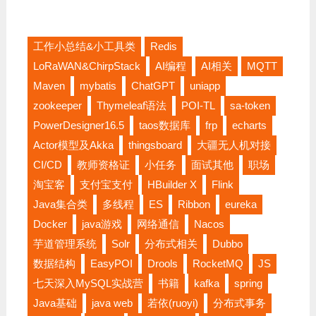
工作小总结&小工具类
Redis
LoRaWAN&ChirpStack
AI编程
AI相关
MQTT
Maven
mybatis
ChatGPT
uniapp
zookeeper
Thymeleaf语法
POI-TL
sa-token
PowerDesigner16.5
taos数据库
frp
echarts
Actor模型及Akka
thingsboard
大疆无人机对接
CI/CD
教师资格证
小任务
面试其他
职场
淘宝客
支付宝支付
HBuilder X
Flink
Java集合类
多线程
ES
Ribbon
eureka
Docker
java游戏
网络通信
Nacos
芋道管理系统
Solr
分布式相关
Dubbo
数据结构
EasyPOI
Drools
RocketMQ
JS
七天深入MySQL实战营
书籍
kafka
spring
Java基础
java web
若依(ruoyi)
分布式事务