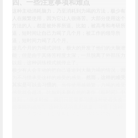
四、一些注意事项和难点
这种主动消耗脑力，乃至消耗到力竭的方法，极少有
人在频繁使用，因为它让人很痛苦。大部分使用这个
方法的人，都是被外界所逼。比如，被高考和考研所
逼，短时间让自己力竭了几个月；被工作的领导所
逼，短时间力竭了几个月。
这几个月的力竭式训练，极大的开发了他们的大脑潜
能，但是由于其痛苦程度太深，一旦脱离了外部压力
以后，这种训练模式就停止了。
极少有人会主动的把自己逼迫到大脑力竭的情况，因
为不习惯承受这样的难受的感觉。
然而，这样的难受
其实是可以去习惯的
。当你使用越频繁，力竭的难受
感觉就会越淡。比如刘未鹏在他的著作《暗时间》中
提到，“很多时候，我们只是需要习惯这种硬着头皮
做事情的感觉”。这种方法的意思就是，习惯于这种
力竭的难受感（但是他所指的是一种比较轻微的力
竭，与本文略有不同）
再比如，体力上的力竭感，一样的非常痛苦，但也是
可以习惯的。军人出入军队的时候，刚开始接受高强