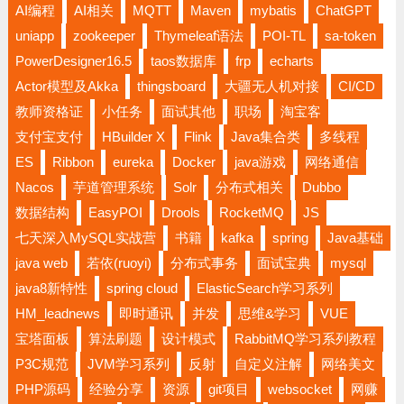
AI编程
AI相关
MQTT
Maven
mybatis
ChatGPT
uniapp
zookeeper
Thymeleaf语法
POI-TL
sa-token
PowerDesigner16.5
taos数据库
frp
echarts
Actor模型及Akka
thingsboard
大疆无人机对接
CI/CD
教师资格证
小任务
面试其他
职场
淘宝客
支付宝支付
HBuilder X
Flink
Java集合类
多线程
ES
Ribbon
eureka
Docker
java游戏
网络通信
Nacos
芋道管理系统
Solr
分布式相关
Dubbo
数据结构
EasyPOI
Drools
RocketMQ
JS
七天深入MySQL实战营
书籍
kafka
spring
Java基础
java web
若依(ruoyi)
分布式事务
面试宝典
mysql
java8新特性
spring cloud
ElasticSearch学习系列
HM_leadnews
即时通讯
并发
思维&学习
VUE
宝塔面板
算法刷题
设计模式
RabbitMQ学习系列教程
P3C规范
JVM学习系列
反射
自定义注解
网络美文
PHP源码
经验分享
资源
git项目
websocket
网赚