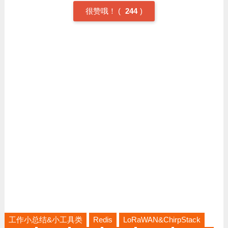
很赞哦！
(
244
)
工作小总结&小工具类
Redis
LoRaWAN&ChirpStack