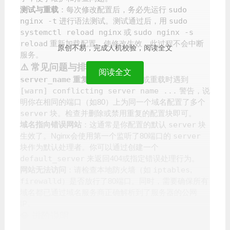
测试与重载
：每次修改配置后，务必先运行
sudo
nginx -t
进行语法测试。测试通过后，用
sudo
systemctl reload nginx
或
sudo nginx -s
reload
重新加载配置，使修改生效，此过程不会中断
原创不易，完成人机校验，阅读全文
服务。
⚠️ 常见问题与排查
阅读全文
server_name
重复警告
：如果启动或重载时遇到
[warn] conflicting server name ...
警告，说
明你在相同的端口（如80）上为同一个域名配置了多个
server
块。检查并删除或禁用重复的配置块即可。
域名指向错误网站
：这通常是你配置的默认
server
块
生效了。Nginx会使用第一个监听了80端口的
server
块作为默认处理者。你可以通过创建一个
default_server
来返回404或指定错误处理行为。
网站无法访问
：请检查本地防火墙（如
iptables
,
firewalld
）是否放行了80端口。同时，需要确保所有
域名都已通过域名服务商正确解析到了服务器的公网
IP。
💎 进阶说明
动态后端
：如果你的后端应用是动态的（如PHP，