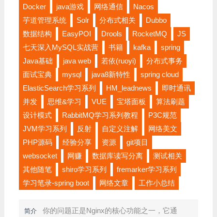
Docker
java游戏
网络通信
Nacos
芋道管理系统
Solr
分布式相关
Dubbo
数据结构
EasyPOI
Drools
RocketMQ
JS
七天深入MySQL实战营
书籍
kafka
spring
Java基础
java web
若依(ruoyi)
分布式事务
面试宝典
mysql
java8新特性
spring cloud
ElasticSearch学习系列
HM_leadnews
即时通讯
并发
思维&学习
VUE
宝塔面板
算法刷题
设计模式
RabbitMQ学习系列教程
P3C规范
JVM学习系列
反射
自定义注解
网络美文
PHP源码
经验分享
资源
git项目
websocket
网赚
数据库读写分离
测试相关
其他随笔
shiro学习系列
fremarker学习系列
学习笔录-spring boot
网络文章
工作小总结
你的问题正是Nginx的核心功能之一，它通
简介