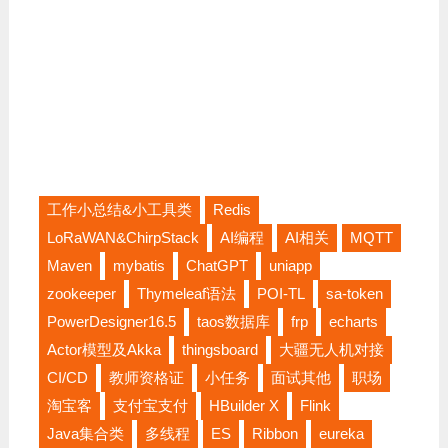
工作小总结&小工具类
Redis
LoRaWAN&ChirpStack
AI编程
AI相关
MQTT
Maven
mybatis
ChatGPT
uniapp
zookeeper
Thymeleaf语法
POI-TL
sa-token
PowerDesigner16.5
taos数据库
frp
echarts
Actor模型及Akka
thingsboard
大疆无人机对接
CI/CD
教师资格证
小任务
面试其他
职场
淘宝客
支付宝支付
HBuilder X
Flink
Java集合类
多线程
ES
Ribbon
eureka