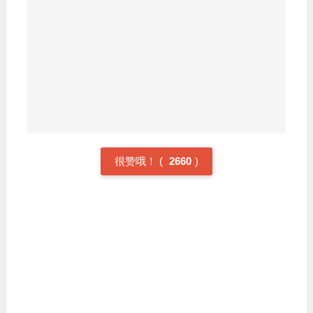
4.另外补充其他nvm命令
nvm use latest 安装最新版本
nvm use lts 安装长期支持版本
安装 Node 的长期支持（LTS）版本更好，因为它的 bug
更少
很赞哦！
(
2660
)