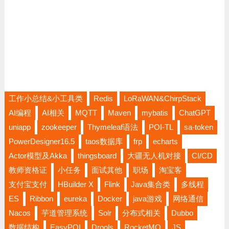
工作小总结&小工具类
Redis
LoRaWAN&ChirpStack
AI编程
AI相关
MQTT
Maven
mybatis
ChatGPT
uniapp
zookeeper
Thymeleaf语法
POI-TL
sa-token
PowerDesigner16.5
taos数据库
frp
echarts
Actor模型及Akka
thingsboard
大疆无人机对接
CI/CD
教师资格证
小任务
面试其他
职场
淘宝客
支付宝支付
HBuilder X
Flink
Java集合类
多线程
ES
Ribbon
eureka
Docker
java游戏
网络通信
Nacos
芋道管理系统
Solr
分布式相关
Dubbo
数据结构
EasyPOI
Drools
RocketMQ
JS