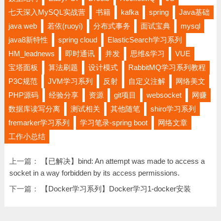
七天深入MySQL实战营
书籍
kafka
spring
Java基础
java web
若依(ruoyi)
分布式事务
面试宝典
mysql
java8新特性
spring cloud
ElasticSearch学习系列
HM_leadnews
即时通讯
并发
思维&学习
VUE
宝塔面板
算法刷题
设计模式
RabbitMQ学习系列教程
P3C规范
JVM学习系列
反射
自定义注解
网络美文
PHP源码
经验分享
资源
git项目
websocket
网赚
数据库读写分离
测试相关
其他随笔
shiro学习系列
fremarker学习系列
学习笔录-spring boot
网络文章
工作小总结
上一篇：
【已解决】bind: An attempt was made to access a
socket in a way forbidden by its access permissions.
下一篇：
【Docker学习系列】Docker学习1-docker安装