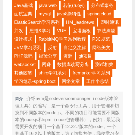
Java基础
java web
若依(ruoyi)
分布式事务
面试宝典
mysql
java8新特性
spring cloud
ElasticSearch学习系列
HM_leadnews
即时通讯
并发
思维&学习
VUE
宝塔面板
算法刷题
设计模式
RabbitMQ学习系列教程
P3C规范
JVM学习系列
反射
自定义注解
网络美文
PHP源码
经验分享
资源
git项目
websocket
网赚
数据库读写分离
测试相关
其他随笔
shiro学习系列
fremarker学习系列
学习笔录-spring boot
网络文章
工作小总结
介绍nvm是nodeversionmanager（node版本管
简介
理工具）的缩写，是一个命令行工具，用于管理和切
换到不同版本的node.js。不同的项目可能需要不同版
本的node.js和npm（node包管理器），例如，最近我
需要开发的项目一个基于12.22.7版本的node，一个
则基于16.X以上的版本，为了切换方便，我便学习安