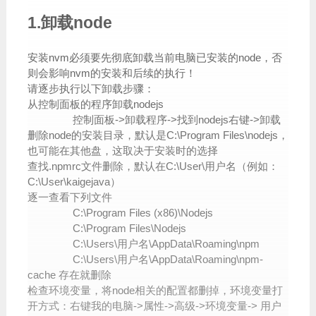
1.卸载node
安装nvm必须要先彻底卸载当前电脑已安装的node，否
则会影响nvm的安装和后续的执行！
请逐步执行以下卸载步骤：
从控制面板的程序卸载nodejs
控制面板->卸载程序->找到nodejs右键->卸载
删除node的安装目录，默认是C:\Program Files\nodejs，
也可能在其他盘，这取决于安装时的选择
查找.npmrc文件删除，默认在C:\User\用户名（例如：
C:\User\kaigejava）
逐一查看下列文件
C:\Program Files (x86)\Nodejs
C:\Program Files\Nodejs
C:\Users\用户名\AppData\Roaming\npm
C:\Users\用户名\AppData\Roaming\npm-
cache 存在就删除
检查环境变量，将node相关的配置都删掉，环境变量打
开方式：右键我的电脑->属性->高级->环境变量-> 用户