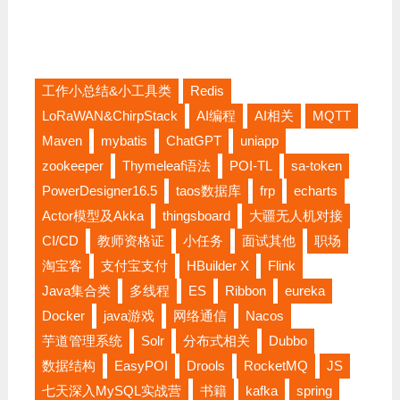
工作小总结&小工具类
Redis
LoRaWAN&ChirpStack
AI编程
AI相关
MQTT
Maven
mybatis
ChatGPT
uniapp
zookeeper
Thymeleaf语法
POI-TL
sa-token
PowerDesigner16.5
taos数据库
frp
echarts
Actor模型及Akka
thingsboard
大疆无人机对接
CI/CD
教师资格证
小任务
面试其他
职场
淘宝客
支付宝支付
HBuilder X
Flink
Java集合类
多线程
ES
Ribbon
eureka
Docker
java游戏
网络通信
Nacos
芋道管理系统
Solr
分布式相关
Dubbo
数据结构
EasyPOI
Drools
RocketMQ
JS
七天深入MySQL实战营
书籍
kafka
spring