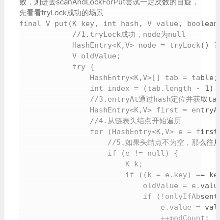
败，则进去scanAndLockForPut尝试一定次数的自旋，
先看看tryLock成功的场景
final V put(K key, int hash, V value, boolean 
            //1.tryLock成功，node为null

            HashEntry<K,V> node = tryLock() ?
            V oldValue;

            try {

                HashEntry<K,V>[] tab = table;

                int index = (tab.length - 1) &
                //3.entryAt通过hash定位并
                HashEntry<K,V> first = entryAt
                //4.从链表头结点开始遍历

                for (HashEntry<K,V> e = first;
                    //5.如果头结点不为空，那么
                    if (e != null) {

                        K k;

                        if ((k = e.key) == ke
                            oldValue = e.value
                            if (!onlyIfAbsent)
                                e.value = valu
                                ++modCount;
