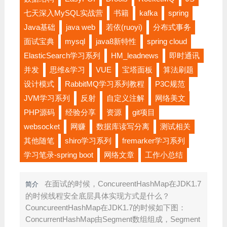
七天深入MySQL实战营
书籍
kafka
spring
Java基础
java web
若依(ruoyi)
分布式事务
面试宝典
mysql
java8新特性
spring cloud
ElasticSearch学习系列
HM_leadnews
即时通讯
并发
思维&学习
VUE
宝塔面板
算法刷题
设计模式
RabbitMQ学习系列教程
P3C规范
JVM学习系列
反射
自定义注解
网络美文
PHP源码
经验分享
资源
git项目
websocket
网赚
数据库读写分离
测试相关
其他随笔
shiro学习系列
fremarker学习系列
学习笔录-spring boot
网络文章
工作小总结
在面试的时候，ConcureentHashMap在JDK1.7
简介
的时候线程安全底层具体实现方式是什么？
CouncureentHashMap在JDK1.7的时候如下图：
ConcurrentHashMap由Segment数组组成，Segment