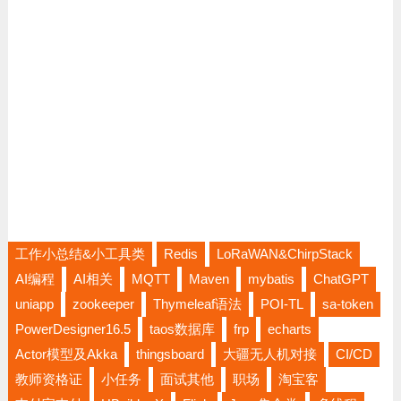
工作小总结&小工具类
Redis
LoRaWAN&ChirpStack
AI编程
AI相关
MQTT
Maven
mybatis
ChatGPT
uniapp
zookeeper
Thymeleaf语法
POI-TL
sa-token
PowerDesigner16.5
taos数据库
frp
echarts
Actor模型及Akka
thingsboard
大疆无人机对接
CI/CD
教师资格证
小任务
面试其他
职场
淘宝客