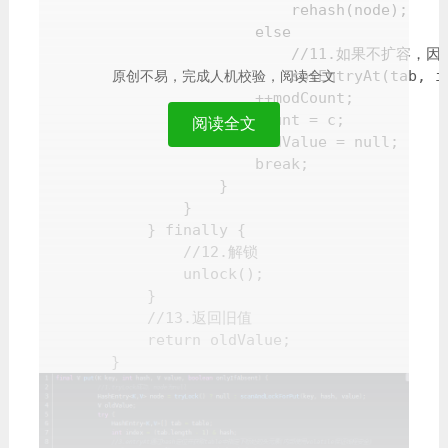
                            rehash(node);

                        else

                            //11.如果不
                            setEntryAt(tab, in
原创不易，完成人机校验，阅读全文
                        ++modCount;

                        count = c;

阅读全文
                        oldValue = null;

                        break;

                    }

                }

            } finally {

                //12.解锁

                unlock();

            }

            //13.返回旧值

            return oldValue;

        }