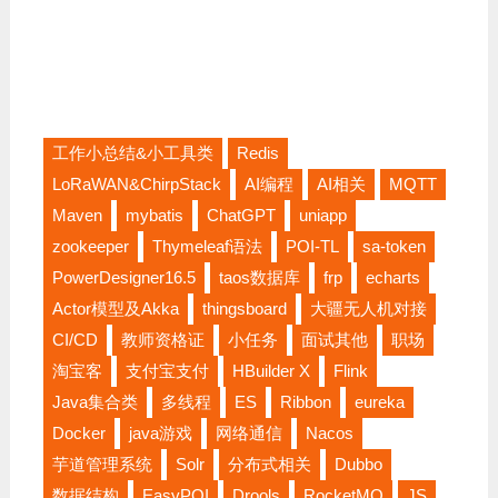
工作小总结&小工具类
Redis
LoRaWAN&ChirpStack
AI编程
AI相关
MQTT
Maven
mybatis
ChatGPT
uniapp
zookeeper
Thymeleaf语法
POI-TL
sa-token
PowerDesigner16.5
taos数据库
frp
echarts
Actor模型及Akka
thingsboard
大疆无人机对接
CI/CD
教师资格证
小任务
面试其他
职场
淘宝客
支付宝支付
HBuilder X
Flink
Java集合类
多线程
ES
Ribbon
eureka
Docker
java游戏
网络通信
Nacos
芋道管理系统
Solr
分布式相关
Dubbo
数据结构
EasyPOI
Drools
RocketMQ
JS