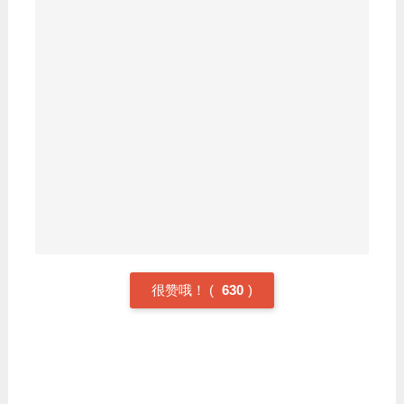
一次Hash定位到具体的元素上,然后遍历链表元素,如果
找到相同的key就返回对应的value.
总结
ConcurrentHashMap采用锁分段技术(1.7),内部为
Segment数组来进行细分,而每个Segment又通过
HashEntry数组来进行封装,当进行写操作的时候,只需要
对这个key对应的segment进行加锁操作,这样就不会对其
他的Segment造成影响.在默认情况下,每个
ConcurrentHashMap包含了16个Segment,每个Segment
包含16个HashEntry,对一个Segment进行加锁的时候,其
他15个还能正常使用,因此性能比较高.
很赞哦！
(
630
)