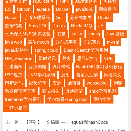
支付宝支付
HBuilder X
Flink
Java集合类
多线程
ES
Ribbon
eureka
Docker
java游戏
网络通信
Nacos
芋道管理系统
Solr
分布式相关
Dubbo
数据结构
EasyPOI
Drools
RocketMQ
JS
七天深入MySQL实战营
书籍
kafka
spring
Java基础
java web
若依(ruoyi)
分布式事务
面试宝典
mysql
java8新特性
spring cloud
ElasticSearch学习系列
HM_leadnews
即时通讯
并发
思维&学习
VUE
宝塔面板
算法刷题
设计模式
RabbitMQ学习系列教程
P3C规范
JVM学习系列
反射
自定义注解
网络美文
PHP源码
经验分享
资源
git项目
websocket
网赚
数据库读写分离
测试相关
其他随笔
shiro学习系列
fremarker学习系列
学习笔录-spring boot
网络文章
工作小总结
上一篇：
【基础】一文搞懂 == 、equals和hashCode