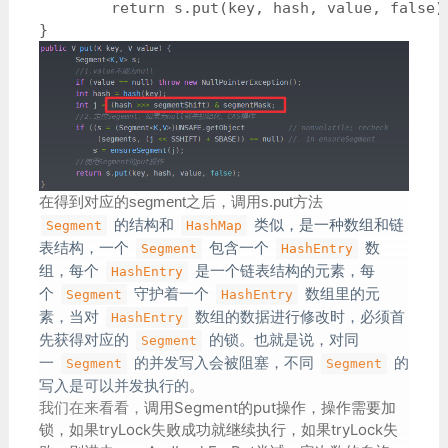
        return s.put(key, hash, value, false);
}
在得到对应的segment之后，调用s.put方法
的结构和
类似，是一种数组和链
Segment
HashMap
表结构，一个
包含一个
数
Segment
HashEntry
组，每个
是一个链表结构的元素，每
HashEntry
个
守护着一个
数组里的元
Segment
HashEntry
素，当对
数组的数据进行修改时，必须首
HashEntry
先获得对应的
的锁。也就是说，对同
Segment
一
的并发写入会被阻塞，不同
的
Segment
Segment
写入是可以并发执行的。
调用Segment的put操作，操作需要加
我们在来看看，
锁，如果tryLock失败成功就继续执行，如果tryLock失