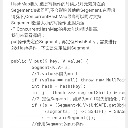
HashMap要久,但是写操作的时候,只对元素所在的
Segement加锁即可,不会影响其他的Segement.在理想
情况下,ConcurrentHashMap最高可以同时支持
Segement数量大小的写操作.正因为这
样,ConcurrentHashMap的并发能力得以提高.
我们来看看源码：
put操作先定位Segment，再定位HashEntry，需要进行
2次Hash操作，下面是先定位到Segment
public V put(K key, V value) {

        Segment<K,V> s;

        //1.value不能为null

        if (value == null) throw new NullPoint
        int hash = hash(key);

        int j = (hash >>> segmentShift) & segm
        //2.定位Segemnt，如果为null就先初始化，CA
        if ((s = (Segment<K,V>)UNSAFE.getObjec
             (segments, (j << SSHIFT) + SBASE)
            s = ensureSegment(j);

        //使用Segment的put操作
