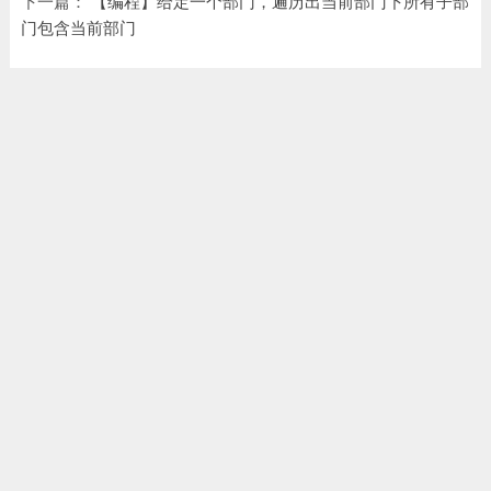
下一篇：
【编程】给定一个部门，遍历出当前部门下所有子部
门包含当前部门